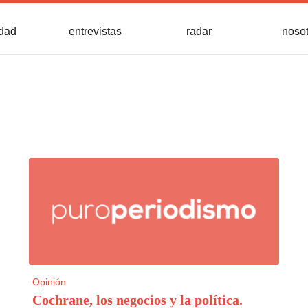
idad
entrevistas
radar
noso
Opinión
Cochrane, los negocios y la política
.