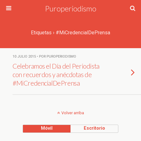
Puroperiodismo
Etiquetas › #MiCredencialDePrensa
10 JULIO 2015 • POR PUROPERIODISMO
Celebramos el Día del Periodista
con recuerdos y anécdotas de
#MiCredencialDePrensa
Volver arriba
Móvil
Escritorio