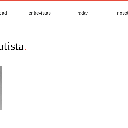
idad
entrevistas
radar
noso
tista
.