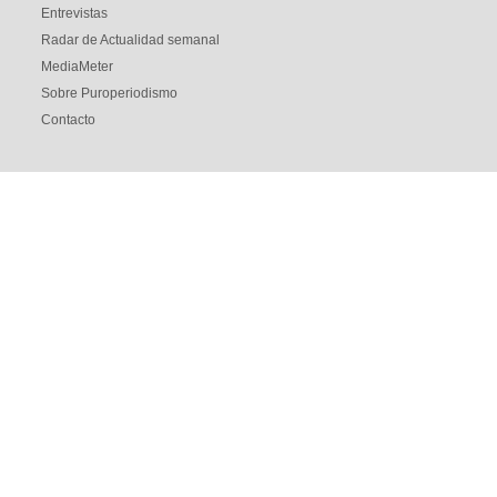
Entrevistas
Radar de Actualidad semanal
MediaMeter
Sobre Puroperiodismo
Contacto