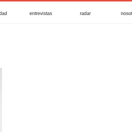
idad
entrevistas
radar
noso