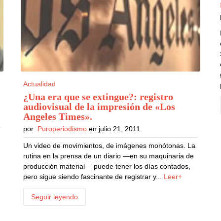
Actualidad
¿Una era que se extingue?: registro
audiovisual de la impresión de «Los
Angeles Times»
.
por
Puroperiodismo
en julio 21, 2011
Un video de movimientos, de imágenes monótonas. La
rutina en la prensa de un diario —en su maquinaria de
producción material— puede tener los días contados,
pero sigue siendo fascinante de registrar y...
Leer+
Seguir leyendo