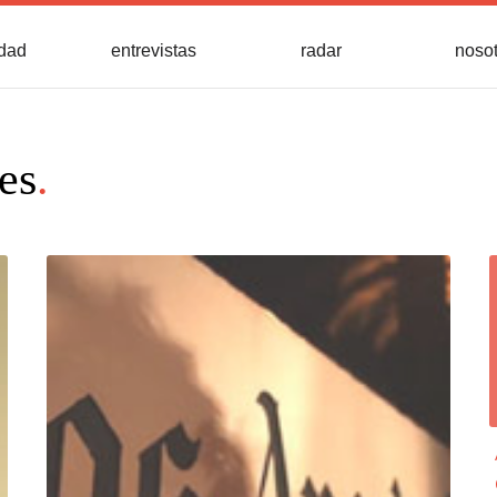
idad
entrevistas
radar
noso
es
.