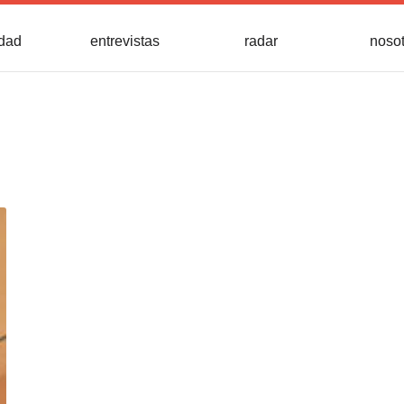
idad
entrevistas
radar
noso