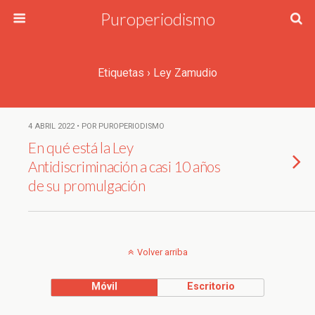
Puroperiodismo
Etiquetas › Ley Zamudio
4 ABRIL 2022 • POR PUROPERIODISMO
En qué está la Ley
Antidiscriminación a casi 10 años
de su promulgación
Volver arriba
Móvil
Escritorio