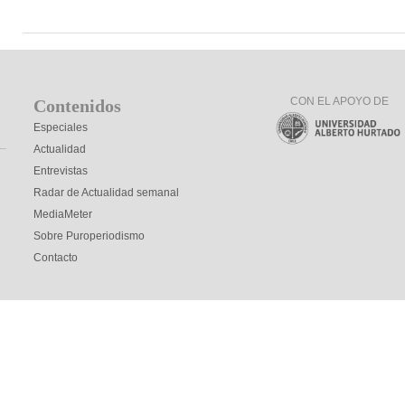
CON EL APOYO DE
Contenidos
Especiales
Actualidad
Entrevistas
Radar de Actualidad semanal
MediaMeter
Sobre Puroperiodismo
Contacto