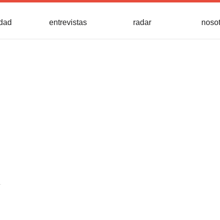
idad
entrevistas
radar
noso