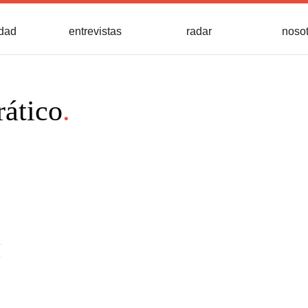
idad
entrevistas
radar
noso
ático
.
e