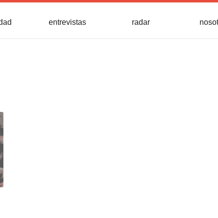
idad
entrevistas
radar
noso