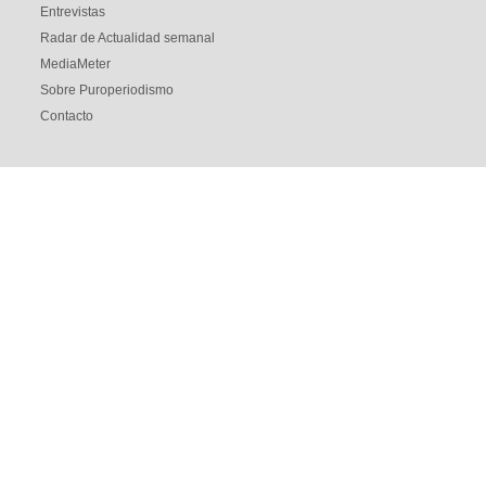
Entrevistas
Radar de Actualidad semanal
MediaMeter
Sobre Puroperiodismo
Contacto