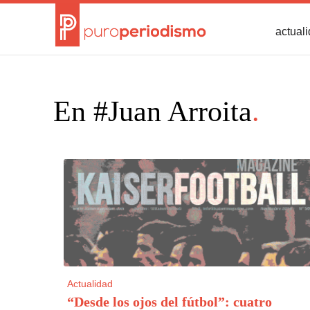
actual
En #Juan Arroita
.
Actualidad
“Desde los ojos del fútbol”: cuatro