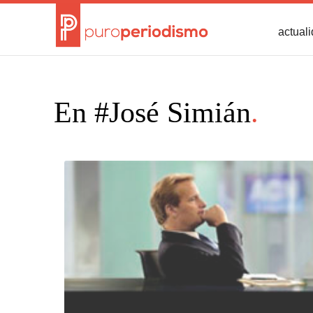
actual
En #José Simián
.