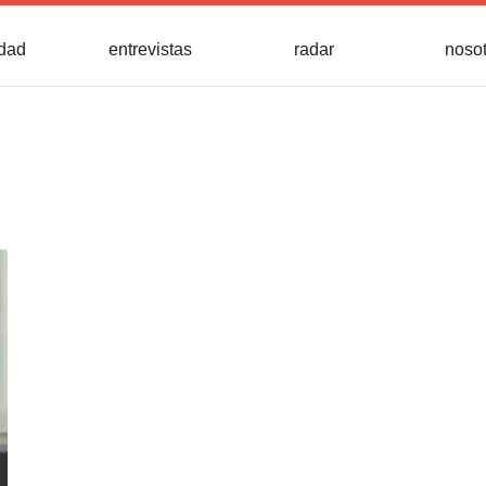
idad
entrevistas
radar
noso