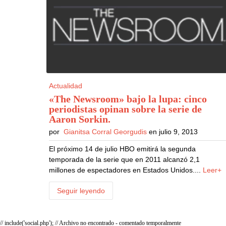
Actualidad
«The Newsroom» bajo la lupa: cinco
periodistas opinan sobre la serie de
Aaron Sorkin
.
por
Gianitsa Corral Georgudis
en julio 9, 2013
El próximo 14 de julio HBO emitirá la segunda
temporada de la serie que en 2011 alcanzó 2,1
millones de espectadores en Estados Unidos....
Leer+
Seguir leyendo
// include('social.php'); // Archivo no encontrado - comentado temporalmente