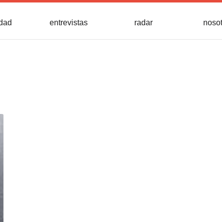
idad
entrevistas
radar
noso