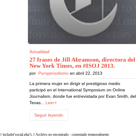
Actualidad
27 frases de Jill Abramson, directora del
New York Times, en #ISOJ 2013
.
por
Puroperiodismo
en abril 22, 2013
La primera mujer en dirigir el prestigioso medio
participó en el International Symposium on Online
Journalism, donde fue entrevistada por Evan Smith, de
Texas...
Leer+
Seguir leyendo
// include('social.php'); // Archivo no encontrado - comentado temporalmente