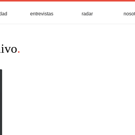
idad
entrevistas
radar
noso
hivo
.