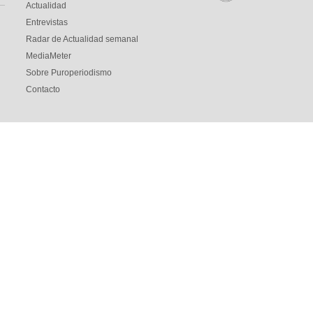
Actualidad
Entrevistas
Radar de Actualidad semanal
MediaMeter
Sobre Puroperiodismo
Contacto