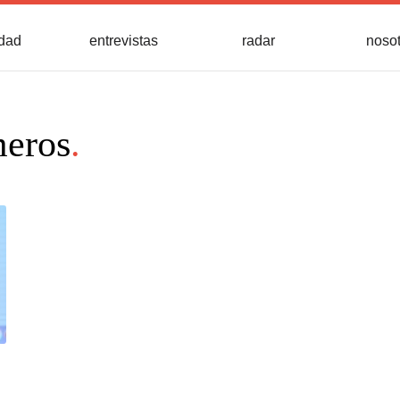
idad
entrevistas
radar
noso
meros
.