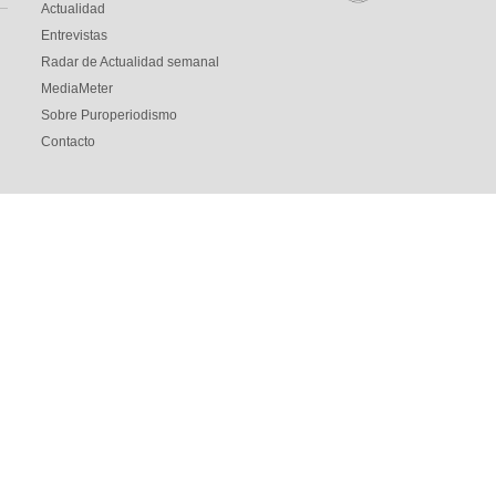
Actualidad
Entrevistas
Radar de Actualidad semanal
MediaMeter
Sobre Puroperiodismo
Contacto