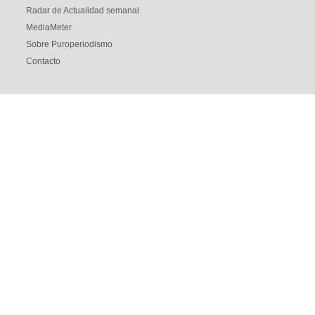
Radar de Actualidad semanal
MediaMeter
Sobre Puroperiodismo
Contacto