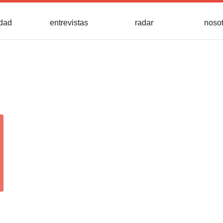
idad
entrevistas
radar
noso