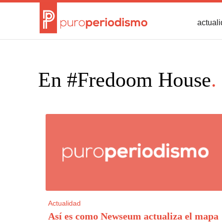
actual
En #Fredoom House
.
Actualidad
Así es como Newseum actualiza el mapa