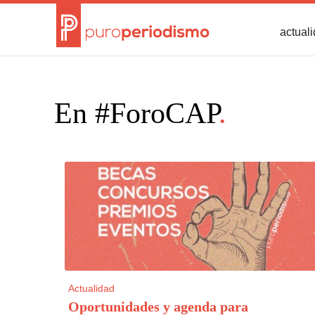
actual
En #ForoCAP
.
Actualidad
Oportunidades y agenda para