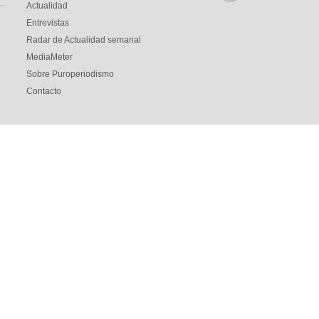
Actualidad
Entrevistas
Radar de Actualidad semanal
MediaMeter
Sobre Puroperiodismo
Contacto