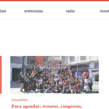
idad
entrevistas
radar
noso
Actualidad
Para agendar: eventos, congresos,