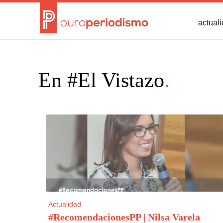
actual
En #El Vistazo
.
Actualidad
#RecomendacionesPP | Nilsa Varela