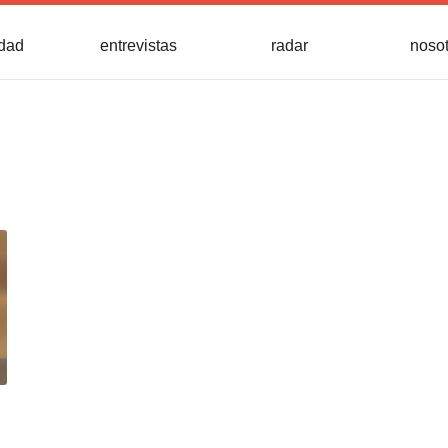
idad
entrevistas
radar
noso