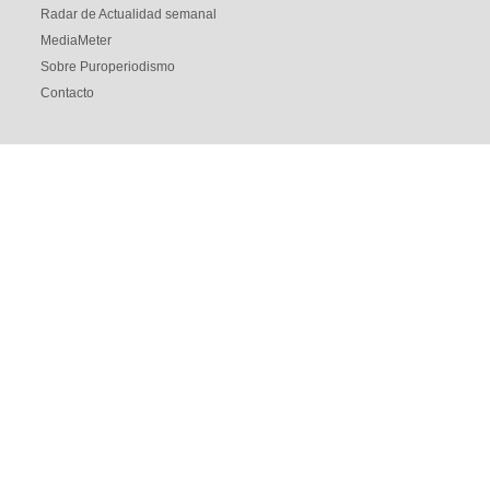
Radar de Actualidad semanal
MediaMeter
Sobre Puroperiodismo
Contacto