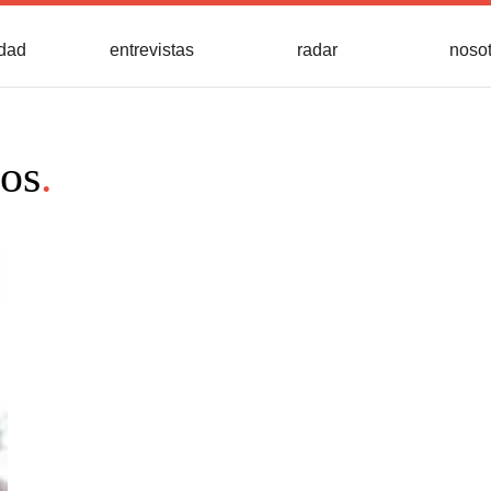
idad
entrevistas
radar
noso
os
.