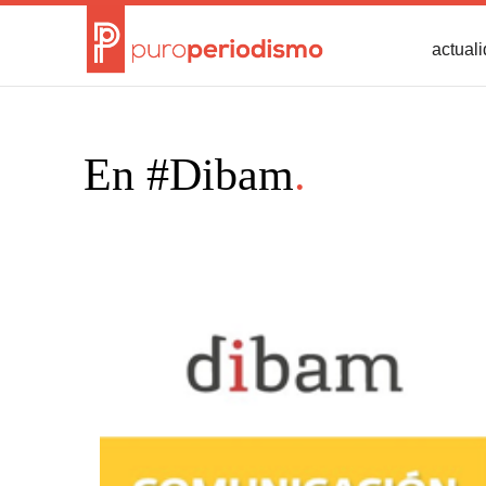
actual
En #Dibam
.