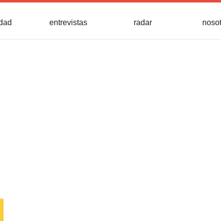
idad
entrevistas
radar
noso