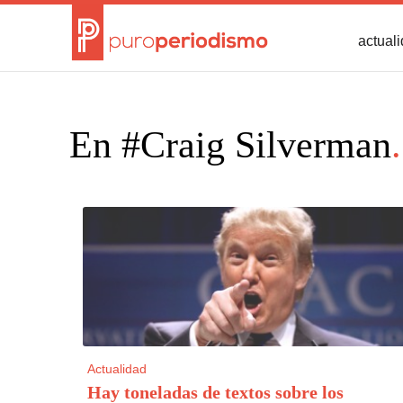
actual
En #Craig Silverman
.
Actualidad
Hay toneladas de textos sobre los