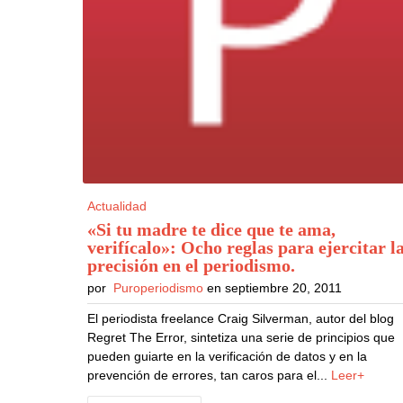
Actualidad
«Si tu madre te dice que te ama,
verifícalo»: Ocho reglas para ejercitar l
precisión en el periodismo
.
por
Puroperiodismo
en septiembre 20, 2011
El periodista freelance Craig Silverman, autor del blog
Regret The Error, sintetiza una serie de principios que
pueden guiarte en la verificación de datos y en la
prevención de errores, tan caros para el...
Leer+