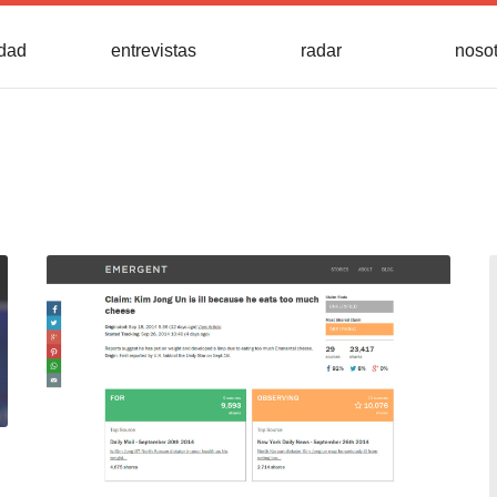
idad
entrevistas
radar
noso