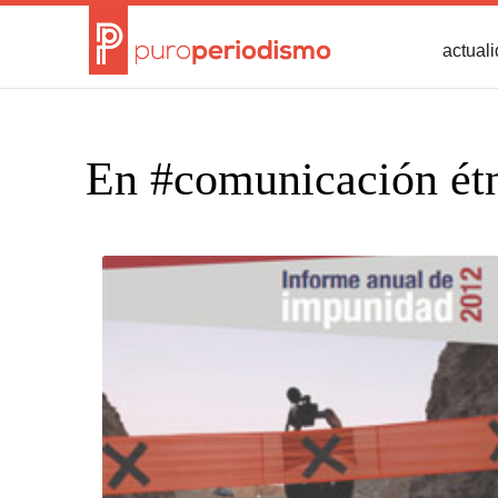
actual
En #comunicación ét