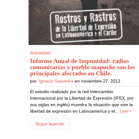
Actualidad
Informe Anual de Impunidad: radios
comunitarias y pueblo mapuche son los
principales afectados en Chile
.
por
Ignacio Saavedra
en noviembre 27, 2012
El estudio realizado por la red Intercambio
Internacional por la Libertad de Expresión (IFEX, por
sus siglas en inglés) muestra la situación que vive la
libertad de expresión en Latinoamérica y el...
Leer+
Seguir leyendo