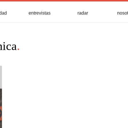
idad
entrevistas
radar
noso
nica
.