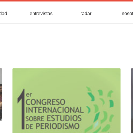
idad
entrevistas
radar
noso
.