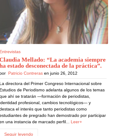
Entrevistas
Claudia Mellado: “La academia siempre
ha estado desconectada de la práctica”
.
por
Patricio Contreras
en junio 26, 2012
La directora del Primer Congreso Internacional sobre
Estudios de Periodismo adelanta algunos de los temas
que ahí se tratarán —formación de periodistas,
identidad profesional, cambios tecnológicos— y
destaca el interés que tanto periodistas como
estudiantes de pregrado han demostrado por participar
en una instancia de marcado perfil...
Leer+
Seguir leyendo