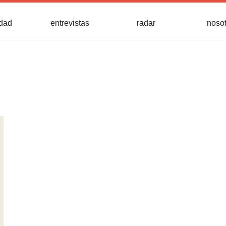
idad
entrevistas
radar
noso