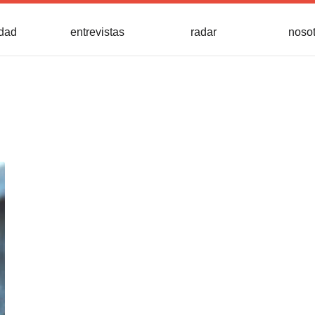
idad
entrevistas
radar
noso