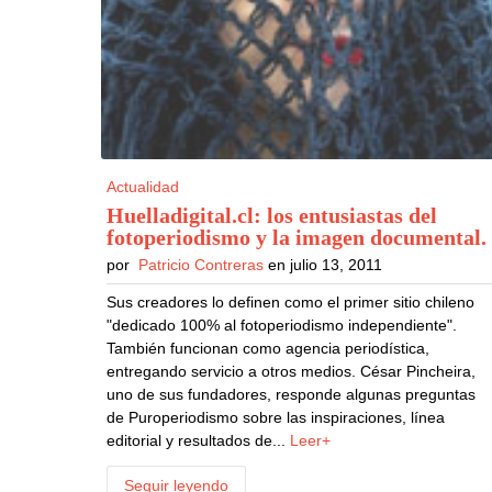
Actualidad
Huelladigital.cl: los entusiastas del
fotoperiodismo y la imagen documental
.
por
Patricio Contreras
en julio 13, 2011
Sus creadores lo definen como el primer sitio chileno
"dedicado 100% al fotoperiodismo independiente".
También funcionan como agencia periodística,
entregando servicio a otros medios. César Pincheira,
uno de sus fundadores, responde algunas preguntas
de Puroperiodismo sobre las inspiraciones, línea
editorial y resultados de...
Leer+
Seguir leyendo