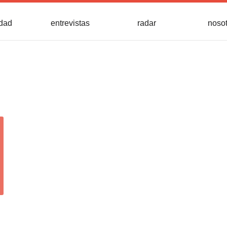
idad
entrevistas
radar
noso