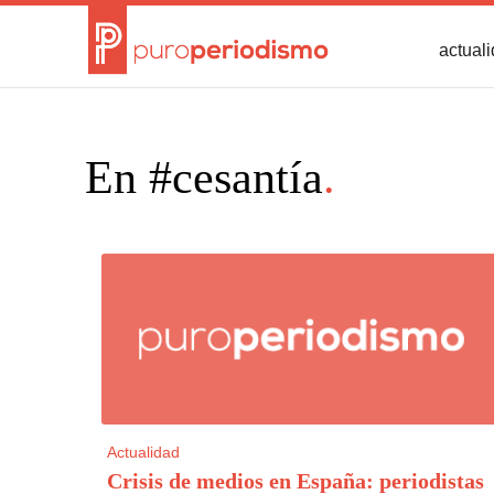
actual
En #cesantía
.
Actualidad
Crisis de medios en España: periodistas