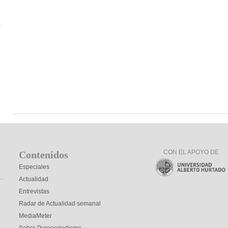
CON EL APOYO DE
Contenidos
Especiales
Actualidad
Entrevistas
Radar de Actualidad semanal
MediaMeter
Sobre Puroperiodismo