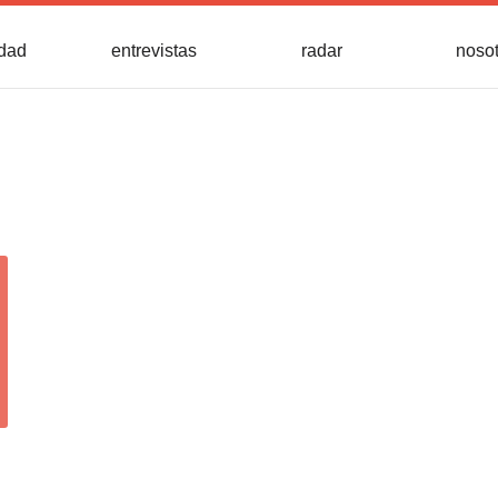
idad
entrevistas
radar
noso