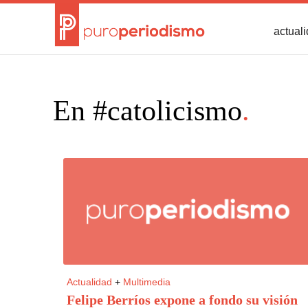
actual
En #catolicismo
.
Actualidad
+
Multimedia
Felipe Berríos expone a fondo su visión