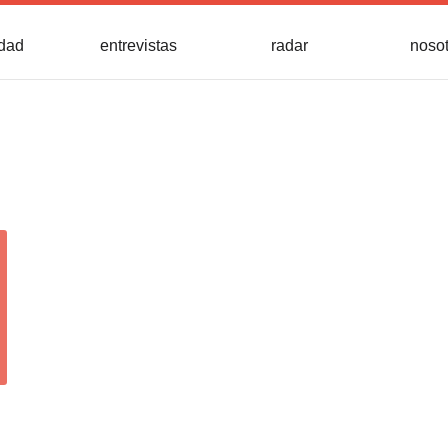
idad
entrevistas
radar
noso