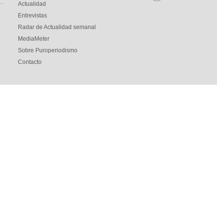
Actualidad
Entrevistas
Radar de Actualidad semanal
MediaMeter
Sobre Puroperiodismo
Contacto