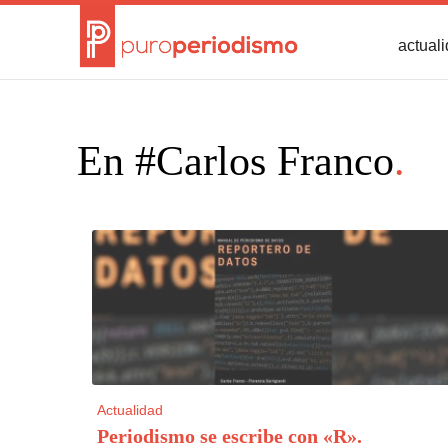
actual
En #Carlos Franco
.
Actualidad
Periodismo se escribe con «R»
.