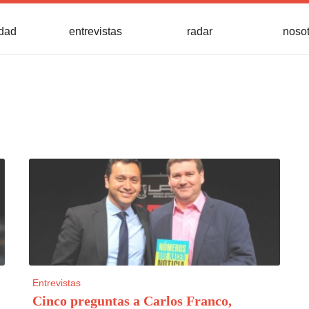
idad
entrevistas
radar
noso
Entrevistas
Cinco preguntas a Carlos Franco,