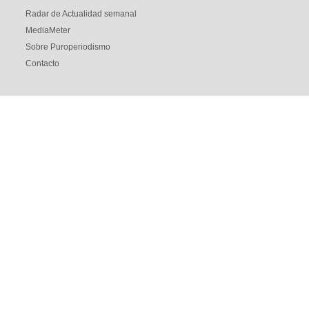
Radar de Actualidad semanal
MediaMeter
Sobre Puroperiodismo
Contacto