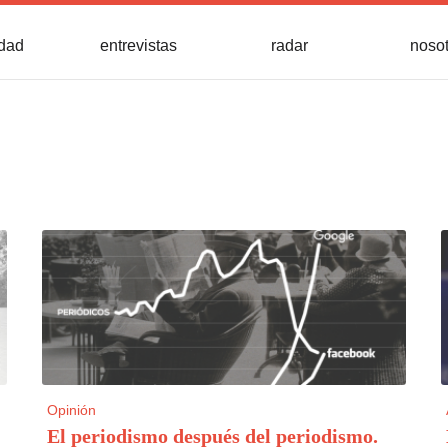
idad
entrevistas
radar
noso
Opinión
El periodismo después del periodismo
.