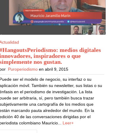
Actualidad
#HangoutsPeriodismo: medios digitales
innovadores, inspiradores o que
simplemente nos gustan
.
por
Puroperiodismo
en abril 9, 2015
Puede ser el modelo de negocio, su interfaz o su
aplicación móvil. También su newsletter, sus listas o su
énfasis en el periodismo de investigación. La lista
puede ser arbitraria, sí, pero también busca trazar
subjetivamente una cartografía de los medios que
están marcando pauta alrededor del mundo. En la
edición 40 de las conversaciones dirigidas por el
periodista colombiano Mauricio...
Leer+