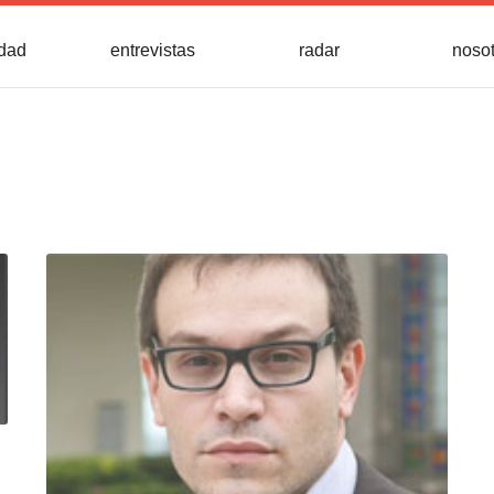
idad
entrevistas
radar
noso