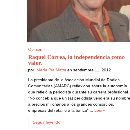
Opinión
Raquel Correa, la independencia como
valor
.
por
María Pía Matta
en septiembre 11, 2012
La presidenta de la Asociación Mundial de Radios
Comunitarias (AMARC) reflexiona sobre la autonomía
que reflejó la periodista durante su carrera profesional.
"No concebía que un (a) periodista vendiera su nombr
a precios millonarios a los grandes consorcios,
empresas del retail o a la banca",...
Leer+
Seguir leyendo