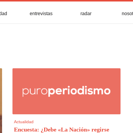
idad
entrevistas
radar
noso
Actualidad
Encuesta: ¿Debe «La Nación» regirse