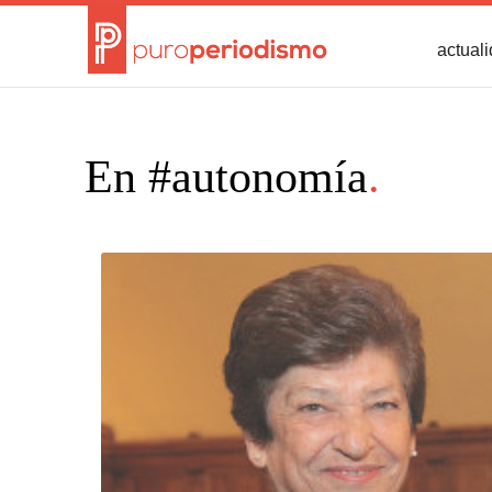
actual
En #autonomía
.