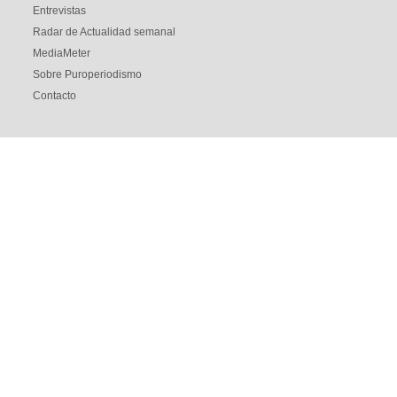
Entrevistas
Radar de Actualidad semanal
MediaMeter
Sobre Puroperiodismo
Contacto