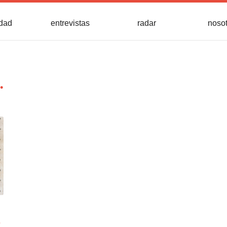
idad
entrevistas
radar
noso
.
s