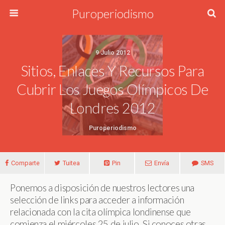
Puroperiodismo
9 Julio 2012
Sitios, Enlaces Y Recursos Para
Cubrir Los Juegos Olímpicos De
Londres 2012
Puroperiodismo
Comparte
Tuitea
Pin
Envía
SMS
Ponemos a disposición de nuestros lectores una
selección de links para acceder a información
relacionada con la cita olímpica londinense que
comienza el miércoles 25 de julio. Si conoces otras