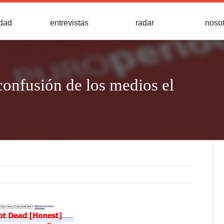
idad
entrevistas
radar
noso
 confusión de los medios el
n