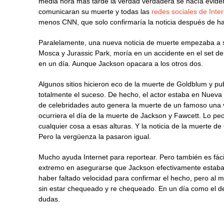
media hora más tarde la verdad verdadera se hacía evide
comunicaran su muerte y todas las
redes sociales de Inte
menos CNN, que solo confirmaría la noticia después de hab
Paralelamente, una nueva noticia de muerte empezaba a sac
Mosca y Jurassic Park, moría en un accidente en el set d
en un día. Aunque Jackson opacara a los otros dos.
Algunos sitios hicieron eco de la muerte de Goldblum y pu
totalmente el suceso. De hecho, el actor estaba en Nuev
de celebridades auto genera la muerte de un famoso una v
ocurriera el día de la muerte de Jackson y Fawcett. Lo pe
cualquier cosa a esas alturas. Y la noticia de la muerte 
Pero la vergüenza la pasaron igual.
Mucho ayuda Internet para reportear. Pero también es fácil
extremo en asegurarse que Jackson efectivamente estaba m
haber faltado velocidad para confirmar el hecho, pero al m
sin estar chequeado y re chequeado. En un día como el de
dudas.