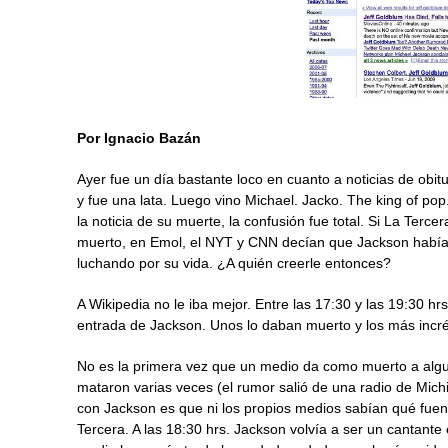
Por Ignacio Bazán
Ayer fue un día bastante loco en cuanto a noticias de obi
y fue una lata. Luego vino Michael. Jacko. The king of pop
la noticia de su muerte, la confusión fue total. Si La Terc
muerto, en Emol, el NYT y CNN decían que Jackson había s
luchando por su vida. ¿A quién creerle entonces?
A Wikipedia no le iba mejor. Entre las 17:30 y las 19:30 h
entrada de Jackson. Unos lo daban muerto y los más incr
No es la primera vez que un medio da como muerto a alguie
mataron varias veces (el rumor salió de una radio de Mic
con Jackson es que ni los propios medios sabían qué fuent
Tercera. A las 18:30 hrs. Jackson volvía a ser un cantant