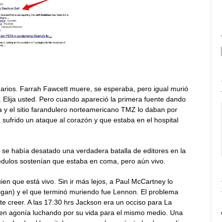
tuarios. Farrah Fawcett muere, se esperaba, pero igual murió
. Elija usted. Pero cuando apareció la primera fuente dando
era y el sitio farandulero norteamericano TMZ lo daban por
ufrido un ataque al corazón y que estaba en el hospital
rs se había desatado una verdadera batalla de editores en la
édulos sostenían que estaba en coma, pero aún vivo.
n que está vivo. Sin ir más lejos, a Paul McCartney lo
higan) y el que terminó muriendo fue Lennon. El problema
e creer. A las 17:30 hrs Jackson era un occiso para La
e en agonía luchando por su vida para el mismo medio. Una