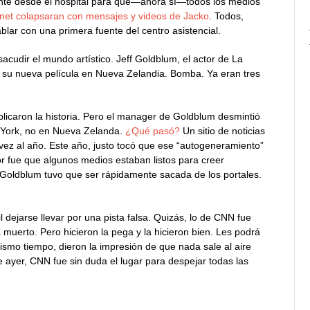
nte desde el hospital para que—ahora sí—todos los medios
rnet colapsaran con mensajes y videos de Jacko
. Todos,
lar con una primera fuente del centro asistencial.
udir el mundo artístico. Jeff Goldblum, el actor de La
e su nueva película en Nueva Zelandia. Bomba. Ya eran tres
blicaron la historia. Pero el manager de Goldblum desmintió
a York, no en Nueva Zelanda.
¿Qué pasó?
Un sitio de noticias
ez al año. Este año, justo tocó que ese “autogeneramiento”
or fue que algunos medios estaban listos para creer
de Goldblum tuvo que ser rápidamente sacada de los portales.
 dejarse llevar por una pista falsa. Quizás, lo de CNN fue
uerto. Pero hicieron la pega y la hicieron bien. Les podrá
ismo tiempo, dieron la impresión de que nada sale al aire
 ayer, CNN fue sin duda el lugar para despejar todas las