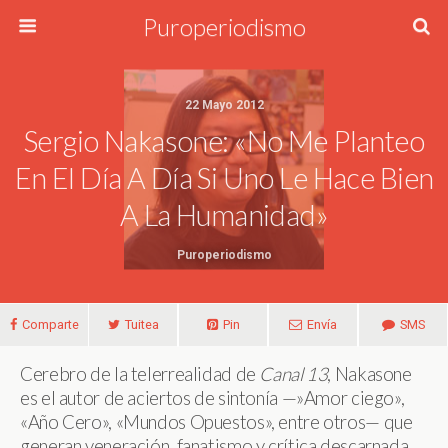
Puroperiodismo
22 Mayo 2012
Sergio Nakasone: «No Me Planteo
En El Día A Día Si Uno Le Hace Bien
A La Humanidad»
Puroperiodismo
Comparte
Tuitea
Pin
Envía
SMS
Cerebro de la telerrealidad de
Canal 13
, Nakasone
es el autor de aciertos de sintonía —»Amor ciego»,
«Año Cero», «Mundos Opuestos», entre otros— que
generan veneración, fanatismo y crítica descarnada.