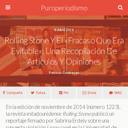
Puroperiodismo
6 Abril 2015
Rolling Stone Y El «fracaso Que Era
Evitable»: Una Recopilación De
Artículos Y Opiniones
Patricio Contreras
Comparte
Tuitea
Pin
Envía
SMS
En la edición de noviembre de 2014 (número 1223),
la revista estadounidense
Rolling Stone
publicó un
reportaje firmado por Sabrina Erdely sobre una
supuesta violación (
gang rape
) en la Universidad de