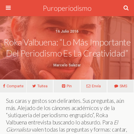
Puroperiodismo
16 Julio 2016
Roka Valbuena: “Lo Más Importante
Del Periodismo Es La Creatividad”
Marcelo Salazar
Comparte
Tuitea
Pin
Envía
SMS
Sus caras y gestos son delirantes. Sus preguntas, aún
más. Alejado de los cánones académicos y de la
“siutiquería del periodismo engrupido”, Roka
Valbuena entrevista buscando lo absurdo. Para
El
Giornalista
valen todas las preguntas y formas: cantar,