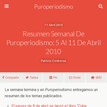
Puroperiodismo
11 Abril 2010
Resumen Semanal De
Puroperiodismo: 5 Al 11 De Abril
2010
Patricio Contreras
Comparte
Tuitea
Pin
Envía
SMS
La semana termina y en
Puroperiodismo
entregamos un
resumen de los temas publicados.
El jueves de 8 de abril se lanzó el libro “Cuba