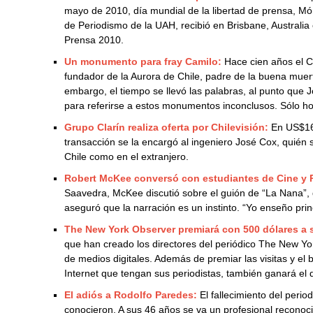
mayo de 2010, día mundial de la libertad de prensa, Mó
de Periodismo de la UAH, recibió en Brisbane, Austral
Prensa 2010.
Un monumento para fray Camilo:
Hace cien años el 
fundador de la Aurora de Chile, padre de la buena mue
embargo, el tiempo se llevó las palabras, al punto que 
para referirse a estos monumentos inconclusos. Sólo ho
Grupo Clarín realiza oferta por Chilevisión:
En US$16
transacción se la encargó al ingeniero José Cox, quién
Chile como en el extranjero.
Robert McKee conversó con estudiantes de Cine y 
Saavedra, McKee discutió sobre el guión de “La Nana”, d
aseguró que la narración es un instinto. “Yo enseño prin
The New York Observer premiará con 500 dólares a 
que han creado los directores del periódico The New Yo
de medios digitales. Además de premiar las visitas y el
Internet que tengan sus periodistas, también ganará el 
El adiós a Rodolfo Paredes:
El fallecimiento del peri
conocieron. A sus 46 años se va un profesional reconoci