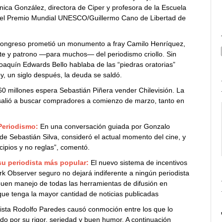
nica González, directora de Ciper y profesora de la Escuela
ia el Premio Mundial UNESCO/Guillermo Cano de Libertad de
Congreso prometió un monumento a fray Camilo Henríquez,
rte y patrono —para muchos— del periodismo criollo. Sin
Joaquín Edwards Bello hablaba de las “piedras oratorias”
y, un siglo después, la deuda se saldó.
0 millones espera Sebastián Piñera vender Chilevisión. La
 salió a buscar compradores a comienzo de marzo, tanto en
Periodismo:
En una conversación guiada por Gonzalo
e Sebastián Silva, consideró el actual momento del cine, y
cipios y no reglas”, comentó.
su periodista más popular:
El nuevo sistema de incentivos
rk Observer seguro no dejará indiferente a ningún periodista
 buen manejo de todas las herramientas de difusión en
que tenga la mayor cantidad de noticias publicadas
odista Rodolfo Paredes causó conmoción entre los que lo
do por su rigor, seriedad y buen humor. A continuación