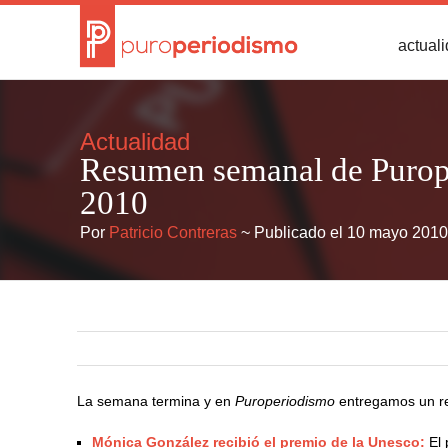
actual
Actualidad
Resumen semanal de Purope
2010
Por
Patricio Contreras
~ Publicado el 10 mayo 2010
La semana termina y en
Puroperiodismo
entregamos un r
Mónica González recibió el premio de la Unesco:
El