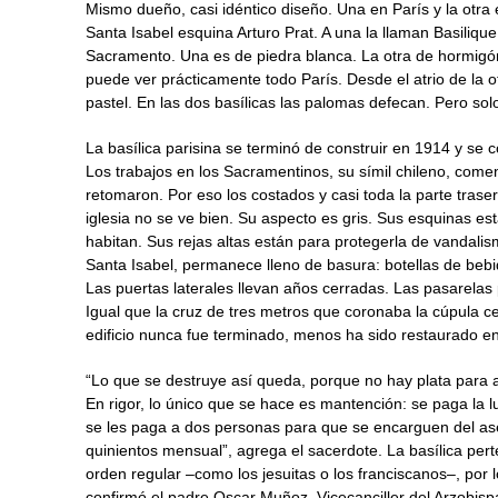
Mismo dueño, casi idéntico diseño. Una en París y la otra
Santa Isabel esquina Arturo Prat. A una la llaman Basilique
Sacramento. Una es de piedra blanca. La otra de hormigó
puede ver prácticamente todo París. Desde el atrio de la ot
pastel. En las dos basílicas las palomas defecan. Pero sol
La basílica parisina se terminó de construir en 1914 y se
Los trabajos en los Sacramentinos, su símil chileno, com
retomaron. Por eso los costados y casi toda la parte tras
iglesia no se ve bien. Su aspecto es gris. Sus esquinas 
habitan. Sus rejas altas están para protegerla de vandalismo
Santa Isabel, permanece lleno de basura: botellas de bebi
Las puertas laterales llevan años cerradas. Las pasarelas
Igual que la cruz de tres metros que coronaba la cúpula cen
edificio nunca fue terminado, menos ha sido restaurado en
“Lo que se destruye así queda, porque no hay plata para ar
En rigor, lo único que se hace es mantención: se paga la lu
se les paga a dos personas para que se encarguen del ase
quinientos mensual”, agrega el sacerdote. La basílica pe
orden regular –como los jesuitas o los franciscanos–, por 
confirmó el padre Oscar Muñoz, Vicecanciller del Arzobispa