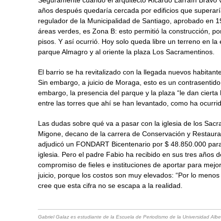
años después quedaría cercada por edificios que superaría
regulador de la Municipalidad de Santiago, aprobado en 199
áreas verdes, es Zona B: esto permitió la construcción, po
pisos. Y así ocurrió. Hoy solo queda libre un terreno en la
parque Almagro y al oriente la plaza Los Sacramentinos.
El barrio se ha revitalizado con la llegada nuevos habitante
Sin embargo, a juicio de Moraga, esto es un contrasentido 
embargo, la presencia del parque y la plaza “le dan ciert
entre las torres que ahí se han levantado, como ha ocurrid
Las dudas sobre qué va a pasar con la iglesia de los Sacra
Migone, decano de la carrera de Conservación y Restaurac
adjudicó un FONDART Bicentenario por $ 48.850.000 para i
iglesia. Pero el padre Fabio ha recibido en sus tres años
compromiso de fieles e instituciones de aportar para mej
juicio, porque los costos son muy elevados: “Por lo menos
cree que esta cifra no se escapa a la realidad.
______________________________________________
Gabriel Galaz es estudiante de la Escuela de Periodismo de la Universidad Albe