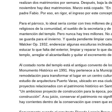
realizan dos matrimonios por semana. Después, baja la dem
noviembre hay diez matrimonios. Marzo está copado. “En e
padre Fabio. Por eso, en rigor, el ingreso por este concep
Para el párroco, lo ideal sería contar con tres millones d
religiosos de la comunidad, el sueldo de la secretaria y de 
mantención del templo. Pero nunca hay tres millones. No
se guarda para el invierno. Y queda pendiente limpiar canal
Walcker Op. 1932, enderezar algunas esculturas inclinadas, 
estucar lo que falta del exterior, limpiar y reparar lo que 
templo, arreglar el alcantarillado y quitar el excremento d
Al costado norte del templo está el antiguo convento de l
Monumento Histórico en 1991. Hoy pertenece a la Municipa
remodelación para transformar el lugar en un centro cultur
estudio de arquitectura Puerto Varas, ubicado en esa ciud
proyectos relacionados con el patrimonio histórico en Sant
“Un ambicioso proyecto de construcción para la época, por 
construcción”. A su juicio, conservar el patrimonio no sign
hay corrientes dentro de la conservación que creen que e
Seguramente cuando el arquitecto Ricardo Larraín Bravo v