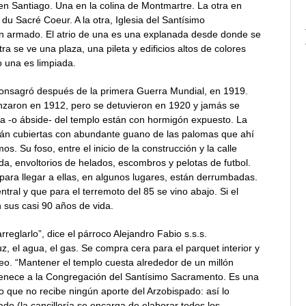
 en Santiago. Una en la colina de Montmartre. La otra en
 du Sacré Coeur. A la otra, Iglesia del Santísimo
n armado. El atrio de una es una explanada desde donde se
ra se ve una plaza, una pileta y edificios altos de colores
o una es limpiada.
 consagró después de la primera Guerra Mundial, en 1919.
enzaron en 1912, pero se detuvieron en 1920 y jamás se
era -o ábside- del templo están con hormigón expuesto. La
están cubiertas con abundante guano de las palomas que ahí
s. Su foso, entre el inicio de la construcción y la calle
da, envoltorios de helados, escombros y pelotas de futbol.
 para llegar a ellas, en algunos lugares, están derrumbadas.
tral y que para el terremoto del 85 se vino abajo. Si el
 sus casi 90 años de vida.
reglarlo”, dice el párroco Alejandro Fabio s.s.s.
z, el agua, el gas. Se compra cera para el parquet interior y
o. “Mantener el templo cuesta alrededor de un millón
rtenece a la Congregación del Santísimo Sacramento. Es una
lo que no recibe ningún aporte del Arzobispado: así lo
do (la cancillería se encarga de elaborar todos los