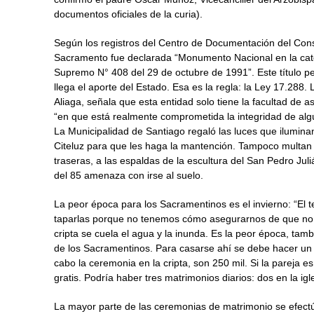
documentos oficiales de la curia).
Según los registros del Centro de Documentación del Con
Sacramento fue declarada “Monumento Nacional en la cat
Supremo N° 408 del 29 de octubre de 1991”. Este título p
llega el aporte del Estado. Esa es la regla: la Ley 17.288
Aliaga, señala que esta entidad solo tiene la facultad de
“en que está realmente comprometida la integridad de al
La Municipalidad de Santiago regaló las luces que ilumina
Citeluz para que les haga la mantención. Tampoco multan a
traseras, a las espaldas de la escultura del San Pedro Ju
del 85 amenaza con irse al suelo.
La peor época para los Sacramentinos es el invierno: “El 
taparlas porque no tenemos cómo asegurarnos de que no se
cripta se cuela el agua y la inunda. Es la peor época, ta
de los Sacramentinos. Para casarse ahí se debe hacer un a
cabo la ceremonia en la cripta, son 250 mil. Si la pareja es
gratis. Podría haber tres matrimonios diarios: dos en la igle
La mayor parte de las ceremonias de matrimonio se efectúa