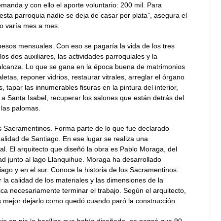
anda y con ello el aporte voluntario: 200 mil. Para
sta parroquia nadie se deja de casar por plata”, asegura el
to varía mes a mes.
e pesos mensuales. Con eso se pagaría la vida de los tres
los dos auxiliares, las actividades parroquiales y la
 alcanza. Lo que se gana en la época buena de matrimonios
etas, reponer vidrios, restaurar vitrales, arreglar el órgano
tapar las innumerables fisuras en la pintura del interior,
da a Santa Isabel, recuperar los salones que están detrás del
e las palomas.
os Sacramentinos. Forma parte de lo que fue declarado
lidad de Santiago. En ese lugar se realiza una
al. El arquitecto que diseñó la obra es Pablo Moraga, del
ad junto al lago Llanquihue. Moraga ha desarrollado
iago y en el sur. Conoce la historia de los Sacramentinos:
la calidad de los materiales y las dimensiones de la
ifica necesariamente terminar el trabajo. Según el arquitecto,
s mejor dejarlo como quedó cuando paró la construcción.
io en pie la basílica que había diseñado, no pensó que 90