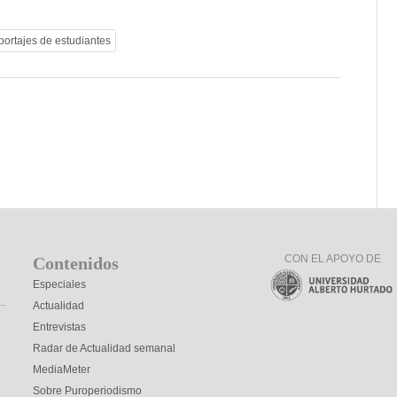
portajes de estudiantes
CON EL APOYO DE
Contenidos
Especiales
Actualidad
Entrevistas
Radar de Actualidad semanal
MediaMeter
Sobre Puroperiodismo