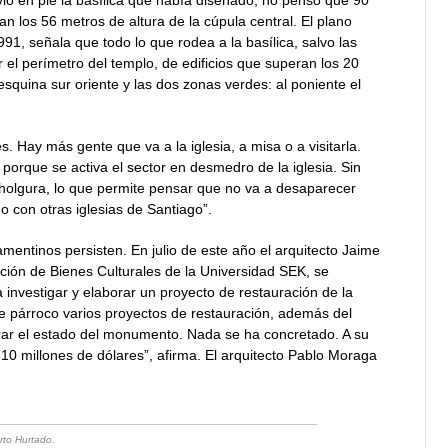
n los 56 metros de altura de la cúpula central. El plano
1, señala que todo lo que rodea a la basílica, salvo las
r el perímetro del templo, de edificios que superan los 20
 esquina sur oriente y las dos zonas verdes: al poniente el
s. Hay más gente que va a la iglesia, a misa o a visitarla.
porque se activa el sector en desmedro de la iglesia. Sin
a holgura, lo que permite pensar que no va a desaparecer
o con otras iglesias de Santiago”.
mentinos persisten. En julio de este año el arquitecto Jaime
ión de Bienes Culturales de la Universidad SEK, se
nvestigar y elaborar un proyecto de restauración de la
 de párroco varios proyectos de restauración, además del
orar el estado del monumento. Nada se ha concretado. A su
 10 millones de dólares”, afirma. El arquitecto Pablo Moraga
________________________________________
rto Hurtado.