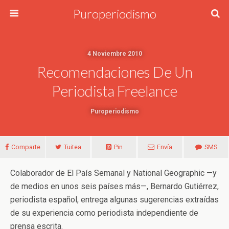
Puroperiodismo
4 Noviembre 2010
Recomendaciones De Un
Periodista Freelance
Puroperiodismo
Comparte
Tuitea
Pin
Envía
SMS
Colaborador de El País Semanal y National Geographic —y
de medios en unos seis países más—, Bernardo Gutiérrez,
periodista español, entrega algunas sugerencias extraídas
de su experiencia como periodista independiente de
prensa escrita.