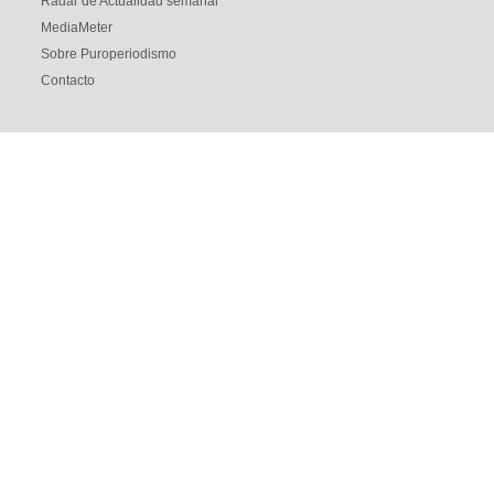
Radar de Actualidad semanal
MediaMeter
Sobre Puroperiodismo
Contacto