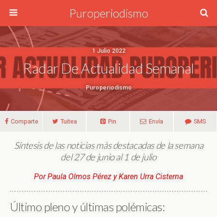
Puroperiodismo
1 Julio 2022
Radar De Actualidad Semanal
Puroperiodismo
Comparte
Tuitea
Pin
Envía
SMS
Síntesis de las noticias más destacadas de la semana
del 27 de junio al 1 de julio
Por Paula Olmos Pérez y Karen Urra Cisterna
Último pleno y últimas polémicas: