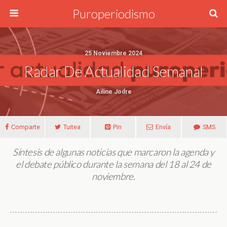
Puroperiodismo
25 Noviembre 2024
Radar De Actualidad Semanal
Ailine Jodre
Comparte
Tuitea
Pin
Envía
SMS
Síntesis de algunas noticias que marcaron la agenda y
el debate público durante la semana del 18 al 24 de
noviembre.