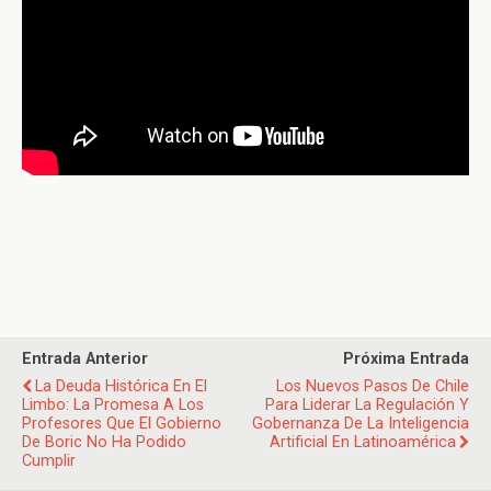
Entrada Anterior
Próxima Entrada
La Deuda Histórica En El
Los Nuevos Pasos De Chile
Limbo: La Promesa A Los
Para Liderar La Regulación Y
Profesores Que El Gobierno
Gobernanza De La Inteligencia
De Boric No Ha Podido
Artificial En Latinoamérica
Cumplir