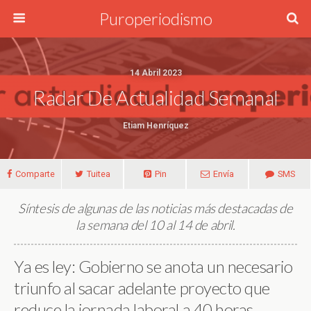
Puroperiodismo
14 Abril 2023
Radar De Actualidad Semanal
Etiam Henríquez
Comparte
Tuitea
Pin
Envía
SMS
Síntesis de algunas de las noticias más destacadas de
la semana del 10 al 14 de abril.
Ya es ley: Gobierno se anota un necesario
triunfo al sacar adelante proyecto que
reduce la jornada laboral a 40 horas