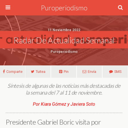
Puroperiodismo
11 Noviembre 2022
Radar De Actualidad Semanal
Puroperiodismo
Comparte
Tuitea
Pin
Envía
SMS
Síntesis de algunas de las noticias más destacadas de
la semana del 7 al 11 de noviembre.
Por Kiara Gómez y Javiera Soto
Presidente Gabriel Boric visita por