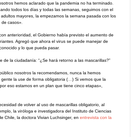
Nosotros hemos aclarado que la pandemia no ha terminado.
ndo todos los días y todas las semanas, seguimos con el
os adultos mayores, la empezamos la semana pasada con los
 de casos».
con anterioridad, el Gobierno había previsto el aumento de
riantes. Agregó que ahora el virus se puede manejar de
conocido y lo que pueda pasar.
te de la ciudadanía: “¿Se hará retorno a las mascarillas?”
te público nosotros la recomendamos, nunca la hemos
la gente la use de forma obligatoria (…) Si vemos que la
 por eso estamos en un plan que tiene cinco etapas»,
ecesidad de volver al uso de mascarillas obligatorio, al
plo, la viróloga e investigadora del Instituto de Ciencias
e Chile, la doctora Vivian Luchsinger, en
entrevista con la