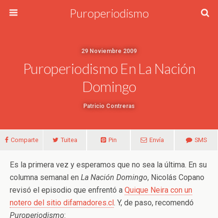
Puroperiodismo
29 Noviembre 2009
Puroperiodismo En La Nación
Domingo
Patricio Contreras
Comparte
Tuitea
Pin
Envía
SMS
Es la primera vez y esperamos que no sea la última. En su
columna semanal en
La Nación Domingo
, Nicolás Copano
revisó el episodio que enfrentó a
Quique Neira con un
notero del sitio difamadores.cl
. Y, de paso, recomendó
Puroperiodismo
: